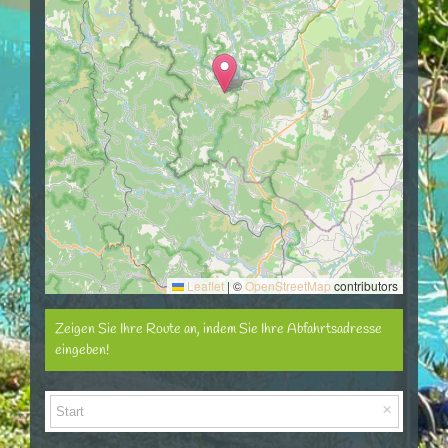
Leaflet
|
©
OpenStreetMap
contributors
Zeigen Sie Ihre Route an, indem Sie Ihre Abfahrtsadresse
eingeben!