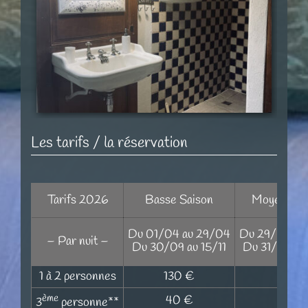
Les tarifs / la réservation
Tarifs 2026
Basse Saison
Moyenne S
Du 01/04 au 29/04
Du 29/04 au
– Par nuit –
Du 30/09 au 15/11
Du 31/08 a
1 à 2 personnes
130 €
150 
ème
40 €
40 €
3
personne**