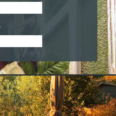
r pour consulter
e chambre
o
r pour consulter
e chambre