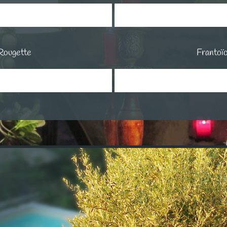
calendrier pour consulter
Cliquer sur le calendrie
ver cette chambre
et réserver cett
Rougette
Frantoï
calendrier pour consulter
Cliquer sur le calendrie
ver cette chambre
et réserver cett